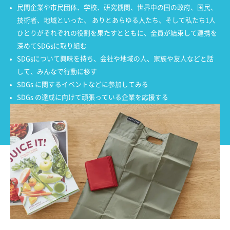
民間企業や市民団体、学校、研究機関、世界中の国の政府、国民、
技術者、地域といった、 ありとあらゆる人たち、そして私たち1人
ひとりがそれぞれの役割を果たすとともに、全員が結束して連携を
深めてSDGsに取り組む
SDGsについて興味を持ち、会社や地域の人、家族や友人などと話
して、みんなで行動に移す
SDGs に関するイベントなどに参加してみる
SDGs の達成に向けて頑張っている企業を応援する