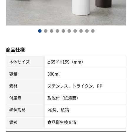
商品仕様
本体サイズ
φ65×H159（mm）
容量
300ml
素材
ステンレス、トライタン、PP
付属品
取説付（紙箱面）
梱包形態
PE袋、紙箱
備考
食品衛生検査済