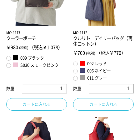
MO-1117
MO-1112
クーラーポーチ
クルリト デイリーバッグ（再
生コットン）
￥980
（税込￥1,078）
(税別)
￥700
（税込￥770）
(税別)
009 ブラック
002 レッド
S030 スモークピンク
006 ネイビー
011 グレー
数量
数量
カートに入れる
カートに入れる