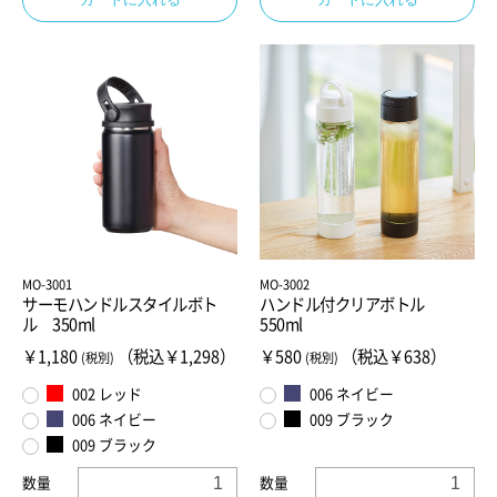
お買い物を続ける
カートへ進む
MO-3001
MO-3002
サーモハンドルスタイルボト
ハンドル付クリアボトル
ル 350ml
550ml
￥1,180
（税込￥1,298）
￥580
（税込￥638）
(税別)
(税別)
002 レッド
006 ネイビー
006 ネイビー
009 ブラック
009 ブラック
数量
数量