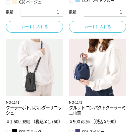
L034 ライトブルー
028 ベージュ
数量
数量
カートに入れる
カートに入れる
MO-1141
MO-1142
クーラーボトルホルダーサコッ
クルリト コンパクトクーラーミ
シュ
ニ巾着
￥1,600
（税込￥1,760）
￥900
（税込￥990）
(税別)
(税別)
009 ブラック
006 ネイビー