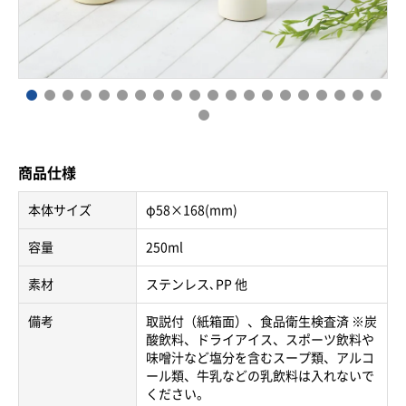
商品仕様
本体サイズ
φ58×168(mm)
容量
250ml
素材
ステンレス､PP 他
備考
取説付（紙箱面）、食品衛生検査済 ※炭
酸飲料、ドライアイス、スポーツ飲料や
味噌汁など塩分を含むスープ類、アルコ
ール類、牛乳などの乳飲料は入れないで
ください。