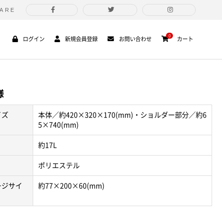
ARE
0
ログイン
新規会員登録
お問い合わせ
カート
様
イズ
本体／約420×320×170(mm)・ショルダー部分／約6
5×740(mm)
約17L
ポリエステル
ージサイ
約77×200×60(mm)