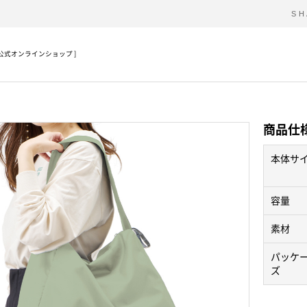
SH
ル) 公式オンラインショップ ]
商品仕
本体サ
容量
素材
パッケ
ズ